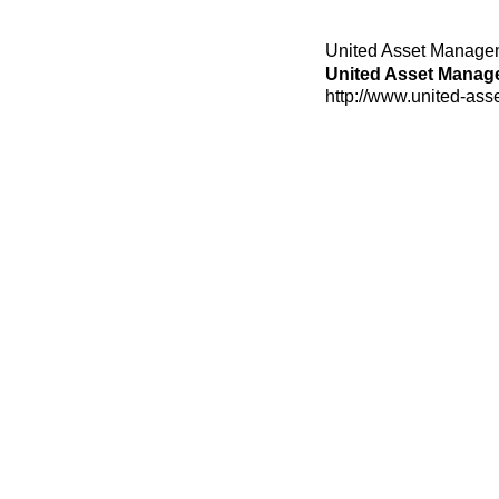
United Asset
United Asset Man
http://www.united-as