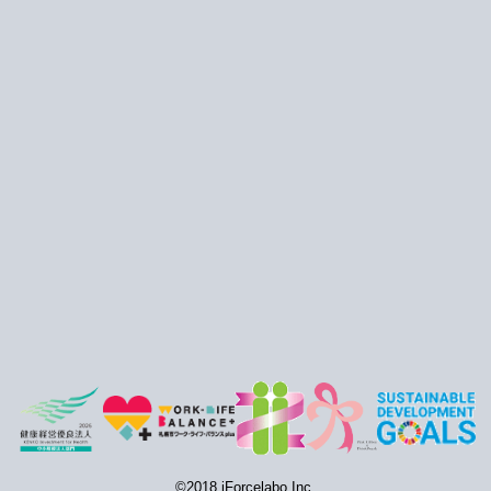
©2018 iForcelabo Inc.