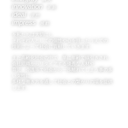
innovation
革 新
ideal
理 想
impress
感 動
を私たちは大切にし
それぞれ人としての個性や心を持ったうえでの
技術によって社会に貢献していきます。
また高齢化社会の中で、単に年齢で線引きされ、
会社組織からリタイアする優秀な人材や
育児・介護等で社会から一歩離れてしまう事の多
い女性に、
多様な働き方を通して社会との繋がりの場を提供
します。
株式会社iフォースラボ 代表取締役