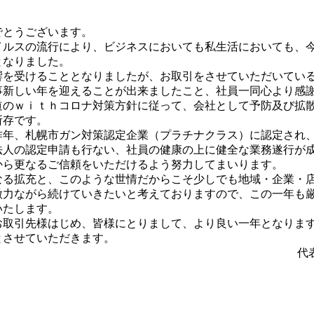
でとうございます。
イルスの流行により、ビジネスにおいても私生活においても、
となりました。
響を受けることとなりましたが、お取引をさせていただいてい
事新しい年を迎えることが出来ましたこと、社員一同心より感
道のｗｉｔｈコロナ対策方針に従って、会社として予防及び拡
所存です。
昨年、札幌市ガン対策認定企業（プラチナクラス）に認定され
法人の認定申請も行ない、社員の健康の上に健全な業務遂行が
から更なるご信頼をいただけるよう努力してまいります。
なる拡充と、このような世情だからこそ少しでも地域・企業・
微力ながら続けていきたいと考えておりますので、この一年も
いたします。
お取引先様はじめ、皆様にとりまして、より良い一年となりま
とさせていただきます。
代