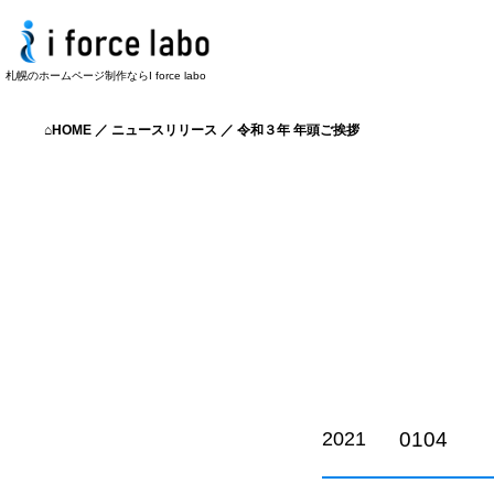
札幌のホームページ制作ならI force labo
⌂HOME
／
ニュースリリース
／
令和３年 年頭ご挨拶
0104
2021